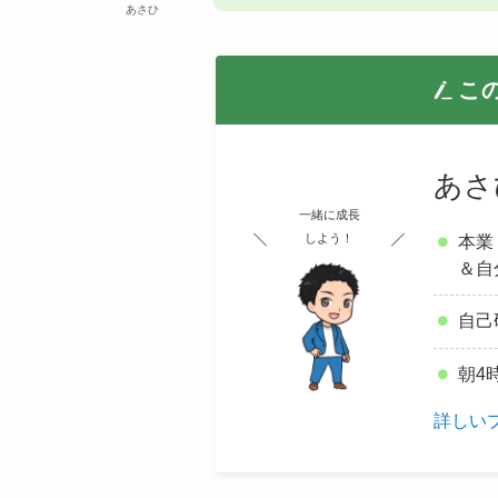
あさひ
こ
あさ
一緒に成長
しよう！
本業
＆自
自己
朝4
詳しい