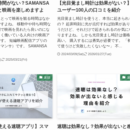
間がない？SAMANSA
【光目覚まし時計は効果がない？
と映画を楽しめますよ
ユーザー100人の口コミを紹介
にとって映画を観る時間はなか
光目覚まし時計を使うと、本当に起きられ
すよね。 移動中や待ち時間な
の？ 起床時刻に光が点灯すれば効果があ
間で映画を見れたら良いのにな
うだけど、それだけで起きられるのか気に
しく働いている人向けの映画ア
りますよね。 しかも光目覚まし時計は価
す。 短編映画配信アプリの
高い。 購入するには勇気が必要です。 「
サマンサ）です。 SAMANSA
て使うけど失敗したくないな〜」 不...
2024/03/09(Sat)
2026/01/27(Tue)
n)
2025/03/21(Fri)
速聴
使える速聴アプリ】スマ
速聴は効果なし？効果が出ないと