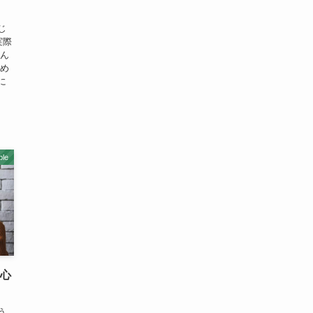
じ
実際
そん
始め
に
ble
初心
う