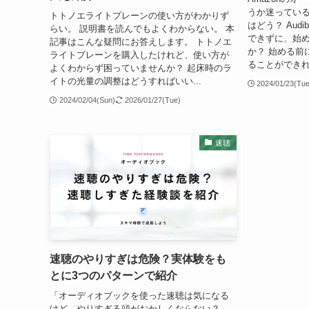
うか迷ってい
トトノエライトプレーンの使い方がわかりず
はどう？ Aud
らい。 説明書を読んでもよくわからない。 本
できずに、始
記事はこんな疑問にお答えします。 トトノエ
か？ 始める前
ライトプレーンを購入したけれど、使い方が
ることができれ
よくわからず困っていませんか？ 起床時のラ
イトの光量の調整はどうすればいい...
2024/01/23(Tu
2024/02/04(Sun)
2026/01/27(Tue)
速聴
速聴のやりすぎは危険？実体験をも
とに3つのパターンで紹介
「オーディオブックを使った速聴は気になる
けど、やりすぎる頭がおかしくならない？」