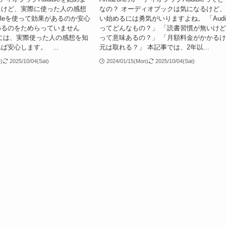
るけど、実際に使った人の感想
なの？ オーディオブックは気になるけど
ibleを使って効果があるのか安心
い始めるには勇気がいりますよね。 「Audib
めるのをためらっていません
ってどんなもの？」 「読書習慣が無いけ
には、実際使った人の感想を知
って意味あるの？」 「月額料金がかかる
ば安心します。 ...
元は取れる？」 本記事では、2年以...
e)
2025/10/04(Sat)
2024/01/15(Mon)
2025/10/04(Sat)