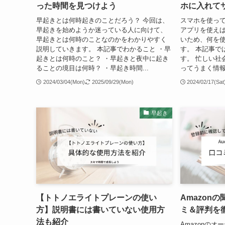
った時間を見つけよう
ホに入れて
早起きとは何時起きのことだろう？ 今回は、
スマホを使っ
早起きを始めようか迷っている人に向けて、
アプリを使えば
早起きとは何時のことなのかをわかりやすく
いため、何を
説明していきます。 本記事でわかること ・早
す。 本記事で
起きとは何時のこと？ ・早起きと夜中に起き
す。 忙しい社
ることの境目は何時？ ・早起き時間...
ってうまく情報
2024/03/04(Mon)
2025/09/29(Mon)
2024/02/17(Sat
早起き
【トトノエライトプレーンの使い
Amazonの
方】説明書には書いていない使用方
ミ＆評判を
法も紹介
Amazonのオ