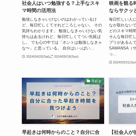
社会人はいつ勉強する？上手なスキ
映画を観る時
マ時間の活用法
ならサクッ
勉強しなきゃいけないのはわかっているけ
毎日忙しい人
ど、毎日忙しくてそれどころじゃない。 その
なか取れないで
気持ちわかります。 勉強しなきゃいけない気
どのスキマ時
持ちはあるけれど、毎日忙しくてつい先延ば
そんな毎日忙
し。 でも心の中では「ホントは勉強しなきゃ
プリがあるんで
な〜」と思っている。 自分はいっぱい...
SAMANSA（
っ...
2024/04/20(Sat)
2024/05/19(Sun)
2024/03/31(Su
早起き
早起きは何時からのこと？自分に合
【社会人が