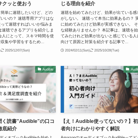
サクッと使おう
じる理由を紹介
て簡単に速聴したいけど、どの
速聴を始めてみたけど、効果が出ている感
いいの？ 速聴専用アプリはな
がしない。 速聴って本当に効果あるの？ 
使って速聴すればいいか悩みま
に始めてみたけど効果が実感できない。 
は速聴できるアプリを紹介しま
な経験ありませんか？ 本記事は、速聴を
会人にとって、スキマ時間を使
てみたけれど効果が出ないと感じている人
収集や学習をするため...
向けて原因と対策を紹介する記事で...
)
2025/12/07(Sun)
2024/02/11(Sun)
2025/10/28(Tue)
Audible
Audi
聞く読書”Audible”の口コ
【え！Audible使ってないの？】
徹底紹介
者向けにわかりやすく解説
ーディオブックAudibleを始めよ
AmazonのオーディオブックAudibleってど